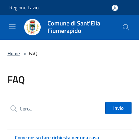
Salta al contenuto principale
Regione Lazio
Comune di Sant'Elia
Fiumerapido
Home
>
FAQ
FAQ
Cerca nel sito
Invio
Come posso fare richiesta per una casa